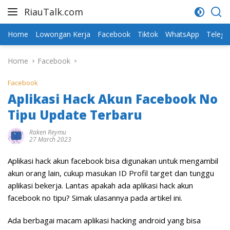
Skip
RiauTalk.com
to
Update
content
Informasi
Home
Lowongan Kerja
Facebook
Tiktok
WhatsApp
Teleg
Terkini
Home
Facebook
Facebook
Aplikasi Hack Akun Facebook No
Tipu Update Terbaru
Raken Reymu
27 March 2023
Aplikasi hack akun facebook bisa digunakan untuk mengambil
akun orang lain, cukup masukan ID Profil target dan tunggu
aplikasi bekerja. Lantas apakah ada aplikasi hack akun
facebook no tipu? Simak ulasannya pada artikel ini.
Ada berbagai macam aplikasi hacking android yang bisa