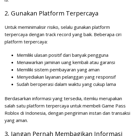
2. Gunakan Platform Terpercaya
Untuk meminimalisir risiko, selalu gunakan platform
terpercaya dengan track record yang baik. Beberapa ciri
platform terpercaya:
Memiliki ulasan positif dari banyak pengguna
Menawarkan jaminan uang kembali atau garansi
Memiliki sistem pembayaran yang aman
Menyediakan layanan pelanggan yang responsif
Sudah beroperasi dalam waktu yang cukup lama
Berdasarkan informasi yang tersedia, itemku merupakan
salah satu platform terpercaya untuk membeli Game Pass
Roblox di Indonesia, dengan pengiriman instan dan transaksi
yang aman.
3. Jangan Pernah Membagikan Informasi