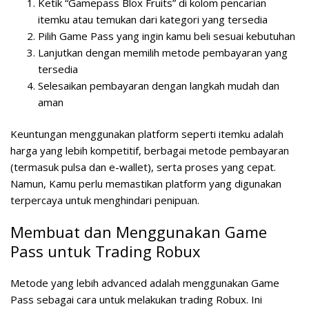
Ketik “Gamepass Blox Fruits” di kolom pencarian
itemku atau temukan dari kategori yang tersedia
Pilih Game Pass yang ingin kamu beli sesuai kebutuhan
Lanjutkan dengan memilih metode pembayaran yang
tersedia
Selesaikan pembayaran dengan langkah mudah dan
aman
Keuntungan menggunakan platform seperti itemku adalah
harga yang lebih kompetitif, berbagai metode pembayaran
(termasuk pulsa dan e-wallet), serta proses yang cepat.
Namun, Kamu perlu memastikan platform yang digunakan
terpercaya untuk menghindari penipuan.
Membuat dan Menggunakan Game
Pass untuk Trading Robux
Metode yang lebih advanced adalah menggunakan Game
Pass sebagai cara untuk melakukan trading Robux. Ini