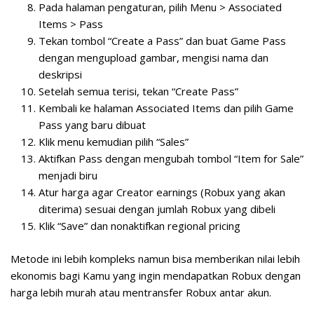
Pada halaman pengaturan, pilih Menu > Associated
Items > Pass
Tekan tombol “Create a Pass” dan buat Game Pass
dengan mengupload gambar, mengisi nama dan
deskripsi
Setelah semua terisi, tekan “Create Pass”
Kembali ke halaman Associated Items dan pilih Game
Pass yang baru dibuat
Klik menu kemudian pilih “Sales”
Aktifkan Pass dengan mengubah tombol “Item for Sale”
menjadi biru
Atur harga agar Creator earnings (Robux yang akan
diterima) sesuai dengan jumlah Robux yang dibeli
Klik “Save” dan nonaktifkan regional pricing
Metode ini lebih kompleks namun bisa memberikan nilai lebih
ekonomis bagi Kamu yang ingin mendapatkan Robux dengan
harga lebih murah atau mentransfer Robux antar akun.