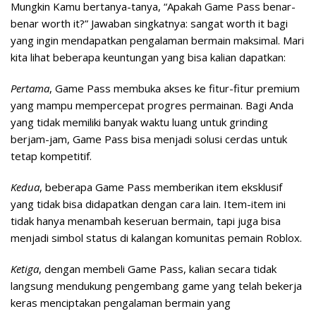
Mungkin Kamu bertanya-tanya, “Apakah Game Pass benar-
benar worth it?” Jawaban singkatnya:
sangat worth it
bagi
yang ingin mendapatkan pengalaman bermain maksimal. Mari
kita lihat beberapa keuntungan yang bisa kalian dapatkan:
Pertama
, Game Pass membuka akses ke fitur-fitur premium
yang mampu mempercepat progres permainan. Bagi Anda
yang tidak memiliki banyak waktu luang untuk grinding
berjam-jam, Game Pass bisa menjadi solusi cerdas untuk
tetap kompetitif.
Kedua
, beberapa Game Pass memberikan item eksklusif
yang tidak bisa didapatkan dengan cara lain. Item-item ini
tidak hanya menambah keseruan bermain, tapi juga bisa
menjadi simbol status di kalangan komunitas pemain Roblox.
Ketiga
, dengan membeli Game Pass, kalian secara tidak
langsung mendukung pengembang game yang telah bekerja
keras menciptakan pengalaman bermain yang