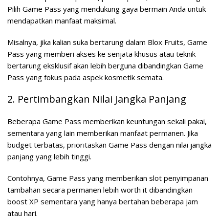
Pilih Game Pass yang mendukung gaya bermain Anda untuk
mendapatkan manfaat maksimal.
Misalnya, jika kalian suka bertarung dalam Blox Fruits, Game
Pass yang memberi akses ke senjata khusus atau teknik
bertarung eksklusif akan lebih berguna dibandingkan Game
Pass yang fokus pada aspek kosmetik semata.
2. Pertimbangkan Nilai Jangka Panjang
Beberapa Game Pass memberikan keuntungan sekali pakai,
sementara yang lain memberikan manfaat permanen. Jika
budget terbatas, prioritaskan Game Pass dengan nilai jangka
panjang yang lebih tinggi.
Contohnya, Game Pass yang memberikan slot penyimpanan
tambahan secara permanen lebih worth it dibandingkan
boost XP sementara yang hanya bertahan beberapa jam
atau hari.