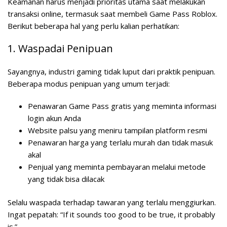
Keamanan harus menjadi prioritas utama saat melakukan
transaksi online, termasuk saat membeli Game Pass Roblox.
Berikut beberapa hal yang perlu kalian perhatikan:
1. Waspadai Penipuan
Sayangnya, industri gaming tidak luput dari praktik penipuan.
Beberapa modus penipuan yang umum terjadi:
Penawaran Game Pass gratis yang meminta informasi
login akun Anda
Website palsu yang meniru tampilan platform resmi
Penawaran harga yang terlalu murah dan tidak masuk
akal
Penjual yang meminta pembayaran melalui metode
yang tidak bisa dilacak
Selalu waspada terhadap tawaran yang terlalu menggiurkan.
Ingat pepatah: “If it sounds too good to be true, it probably
is.”