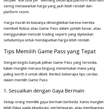
berpikir “kok bisa ya?” Memang beberapa platform alternatif
sering menawarkan harga yang jauh lebih rendah dari
platform resmi.
Harga murah ini biasanya dimungkinkan karena mereka
membeli Robux atau Game Pass dalam jumlah besar, atau
menggunakan metode trading seperti yang dijelaskan
sebelumnya untuk mendapatkan harga lebih rendah.
Tips Memilih Game Pass yang Tepat
Dengan begitu banyak pilihan Game Pass yang tersedia,
kalian mungkin merasa bingung menentukan mana yang
paling worth it untuk dibeli. Berikut beberapa tips cerdas
dalam memilih Game Pass:
1. Sesuaikan dengan Gaya Bermain
Setiap orang memiliki gaya bermain berbeda. Kamu mungkin
lebih fokus pada eksplorasi, pertempuran, atau membangun.