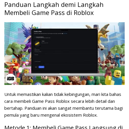
Panduan Langkah demi Langkah
Membeli Game Pass di Roblox
Untuk memastikan kalian tidak kebingungan, mari kita bahas
cara membeli Game Pass Roblox secara lebih detail dan
bertahap. Panduan ini akan sangat membantu terutama bagi
pemula yang baru mengenal ekosistem Roblox.
Metode 1: Membeli Game Pass Langsung di