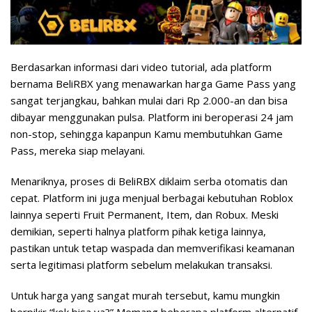
Berdasarkan informasi dari video tutorial, ada platform
bernama BeliRBX yang menawarkan harga Game Pass yang
sangat terjangkau, bahkan mulai dari Rp 2.000-an dan bisa
dibayar menggunakan pulsa. Platform ini beroperasi 24 jam
non-stop, sehingga kapanpun Kamu membutuhkan Game
Pass, mereka siap melayani.
Menariknya, proses di BeliRBX diklaim serba otomatis dan
cepat. Platform ini juga menjual berbagai kebutuhan Roblox
lainnya seperti Fruit Permanent, Item, dan Robux. Meski
demikian, seperti halnya platform pihak ketiga lainnya,
pastikan untuk tetap waspada dan memverifikasi keamanan
serta legitimasi platform sebelum melakukan transaksi.
Untuk harga yang sangat murah tersebut, kamu mungkin