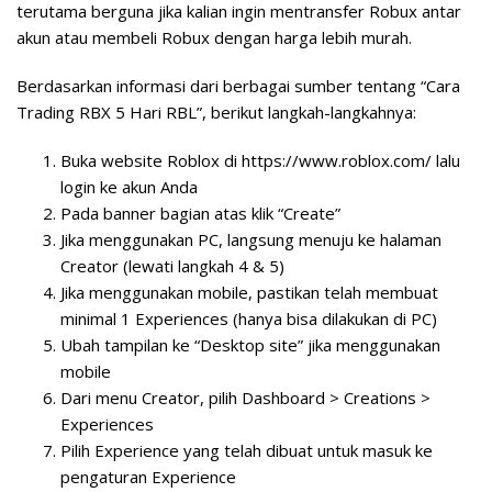
terutama berguna jika kalian ingin mentransfer Robux antar
akun atau membeli Robux dengan harga lebih murah.
Berdasarkan informasi dari berbagai sumber tentang “Cara
Trading RBX 5 Hari RBL”, berikut langkah-langkahnya:
Buka website Roblox di https://www.roblox.com/ lalu
login ke akun Anda
Pada banner bagian atas klik “Create”
Jika menggunakan PC, langsung menuju ke halaman
Creator (lewati langkah 4 & 5)
Jika menggunakan mobile, pastikan telah membuat
minimal 1 Experiences (hanya bisa dilakukan di PC)
Ubah tampilan ke “Desktop site” jika menggunakan
mobile
Dari menu Creator, pilih Dashboard > Creations >
Experiences
Pilih Experience yang telah dibuat untuk masuk ke
pengaturan Experience