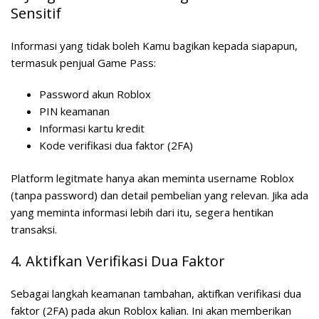
Sensitif
Informasi yang tidak boleh Kamu bagikan kepada siapapun,
termasuk penjual Game Pass:
Password akun Roblox
PIN keamanan
Informasi kartu kredit
Kode verifikasi dua faktor (2FA)
Platform legitmate hanya akan meminta username Roblox
(tanpa password) dan detail pembelian yang relevan. Jika ada
yang meminta informasi lebih dari itu, segera hentikan
transaksi.
4. Aktifkan Verifikasi Dua Faktor
Sebagai langkah keamanan tambahan, aktifkan verifikasi dua
faktor (2FA) pada akun Roblox kalian. Ini akan memberikan