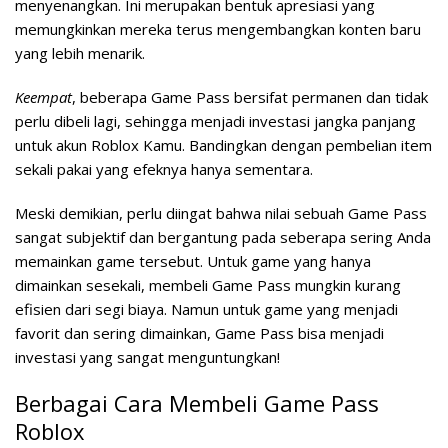
menyenangkan. Ini merupakan bentuk apresiasi yang
memungkinkan mereka terus mengembangkan konten baru
yang lebih menarik.
Keempat
, beberapa Game Pass bersifat permanen dan tidak
perlu dibeli lagi, sehingga menjadi investasi jangka panjang
untuk akun Roblox Kamu. Bandingkan dengan pembelian item
sekali pakai yang efeknya hanya sementara.
Meski demikian, perlu diingat bahwa nilai sebuah Game Pass
sangat subjektif dan bergantung pada seberapa sering Anda
memainkan game tersebut. Untuk game yang hanya
dimainkan sesekali, membeli Game Pass mungkin kurang
efisien dari segi biaya. Namun untuk game yang menjadi
favorit dan sering dimainkan, Game Pass bisa menjadi
investasi yang sangat menguntungkan!
Berbagai Cara Membeli Game Pass
Roblox