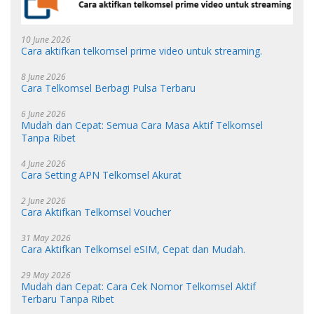
10 June 2026
Cara aktifkan telkomsel prime video untuk streaming.
8 June 2026
Cara Telkomsel Berbagi Pulsa Terbaru
6 June 2026
Mudah dan Cepat: Semua Cara Masa Aktif Telkomsel
Tanpa Ribet
4 June 2026
Cara Setting APN Telkomsel Akurat
2 June 2026
Cara Aktifkan Telkomsel Voucher
31 May 2026
Cara Aktifkan Telkomsel eSIM, Cepat dan Mudah.
29 May 2026
Mudah dan Cepat: Cara Cek Nomor Telkomsel Aktif
Terbaru Tanpa Ribet