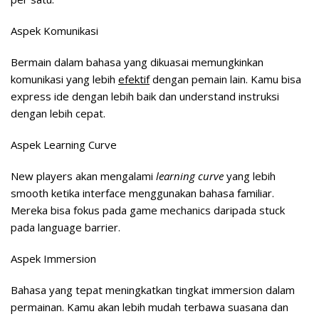
Aspek Komunikasi
Bermain dalam bahasa yang dikuasai memungkinkan
komunikasi yang lebih
efektif
dengan pemain lain. Kamu bisa
express ide dengan lebih baik dan understand instruksi
dengan lebih cepat.
Aspek Learning Curve
New players akan mengalami
learning curve
yang lebih
smooth ketika interface menggunakan bahasa familiar.
Mereka bisa fokus pada game mechanics daripada stuck
pada language barrier.
Aspek Immersion
Bahasa yang tepat meningkatkan tingkat
immersion
dalam
permainan. Kamu akan lebih mudah terbawa suasana dan