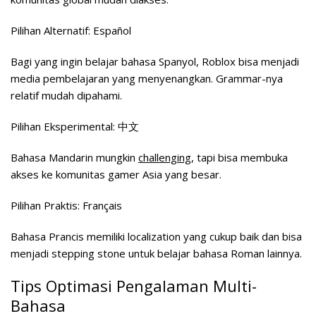
Pilihan Alternatif: Español
Bagi yang ingin belajar bahasa Spanyol, Roblox bisa menjadi
media pembelajaran yang menyenangkan. Grammar-nya
relatif mudah dipahami.
Pilihan Eksperimental: 中文
Bahasa Mandarin mungkin
challenging
, tapi bisa membuka
akses ke komunitas gamer Asia yang besar.
Pilihan Praktis: Français
Bahasa Prancis memiliki localization yang cukup baik dan bisa
menjadi stepping stone untuk belajar bahasa Roman lainnya.
Tips Optimasi Pengalaman Multi-
Bahasa