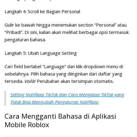
Langkah 4: Scroll ke Bagian Personal
Gulir ke bawah hingga menemukan section “Personal” atau
“Pribadi”. Di sini, kalian akan melihat berbagai opsi termasuk
pengaturan bahasa.
Langkah 5: Ubah Language Setting
Cari field berlabel “Language” dan klik dropdown menu di
sebelahnya. Pilih bahasa yang diinginkan dari daftar yang
tersedia.
Voilà!
Perubahan akan tersimpan otomatis.
Setting Notifikasi TikTok dan Cara Mengatasi TikTok yang
Tidak Bisa Mengubah Pengaturan Notifikasi
Cara Mengganti Bahasa di Aplikasi
Mobile Roblox