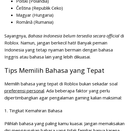
Polski (Polandia)
Čeština (Republik Ceko)
Magyar (Hungaria)
Română (Rumania)
Sayangnya,
Bahasa Indonesia belum tersedia secara official
di
Roblox. Namun, jangan berkecil hati! Banyak pemain
Indonesia yang tetap nyaman bermain dengan bahasa
Inggris atau bahasa lain yang lebih dikuasai.
Tips Memilih Bahasa yang Tepat
Memilih bahasa yang tepat di Roblox bukan sekadar soal
preferensi personal
. Ada beberapa faktor yang perlu
dipertimbangkan agar pengalaman gaming kalian maksimal:
1. Tingkat Kemahiran Bahasa
Pilihlah bahasa yang paling kamu kuasai. Jangan memaksakan
diri menggunakan bahasa yang tidak familiar hanya karena