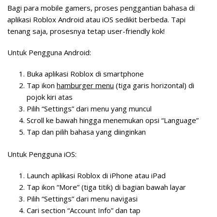
Bagi para mobile gamers, proses penggantian bahasa di
aplikasi Roblox Android atau iOS sedikit berbeda. Tapi
tenang saja, prosesnya tetap
user-friendly
kok!
Untuk Pengguna Android:
Buka aplikasi Roblox di smartphone
Tap ikon
hamburger menu
(tiga garis horizontal) di
pojok kiri atas
Pilih “Settings” dari menu yang muncul
Scroll ke bawah hingga menemukan opsi “Language”
Tap dan pilih bahasa yang diinginkan
Untuk Pengguna iOS:
Launch aplikasi Roblox di iPhone atau iPad
Tap ikon “More” (tiga titik) di bagian bawah layar
Pilih “Settings” dari menu navigasi
Cari section “Account Info” dan tap