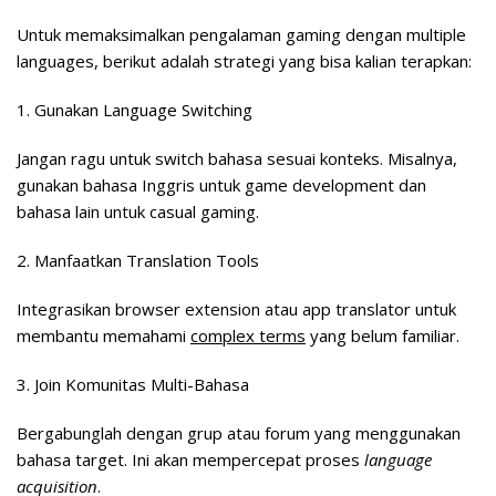
Untuk memaksimalkan pengalaman gaming dengan
multiple
languages
, berikut adalah strategi yang bisa kalian terapkan:
1. Gunakan Language Switching
Jangan ragu untuk switch bahasa sesuai konteks. Misalnya,
gunakan bahasa Inggris untuk game development dan
bahasa lain untuk casual gaming.
2. Manfaatkan Translation Tools
Integrasikan browser extension atau app translator untuk
membantu memahami
complex terms
yang belum familiar.
3. Join Komunitas Multi-Bahasa
Bergabunglah dengan grup atau forum yang menggunakan
bahasa target. Ini akan mempercepat proses
language
acquisition
.