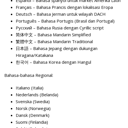
Español
– Bahasa Spanyol untuk market Amerika Latin
Français
– Bahasa Prancis dengan lokalisasi Eropa
Deutsch
– Bahasa Jerman untuk wilayah DACH
Português
– Bahasa Portugis (Brasil dan Portugal)
Русский
– Bahasa Rusia dengan Cyrillic script
简体中文
– Bahasa Mandarin Simplified
繁體中文
– Bahasa Mandarin Traditional
日本語
– Bahasa Jepang dengan dukungan
Hiragana/Katakana
한국어
– Bahasa Korea dengan Hangul
Bahasa-bahasa Regional:
Italiano (Italia)
Nederlands (Belanda)
Svenska (Swedia)
Norsk (Norwegia)
Dansk (Denmark)
Suomi (Finlandia)