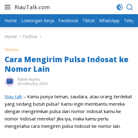
Skip
RiauTalk.com
to
Update
content
Informasi
Home
Lowongan Kerja
Facebook
Tiktok
WhatsApp
Teleg
Terkini
Home
Techno
Techno
Cara Mengirim Pulsa Indosat ke
Nomor Lain
Raken Reymu
26 February 2024
Riau talk
– Kamu punya teman, saudara, atau orang terdekat
yang sedang butuh pulsa? Kamu ingin membantu mereka
dengan mengirimkan pulsa dari nomor Indosat kamu ke
nomor Indosat mereka? Jika iya, maka kamu perlu
mengetahui cara mengirim pulsa Indosat ke nomor lain.