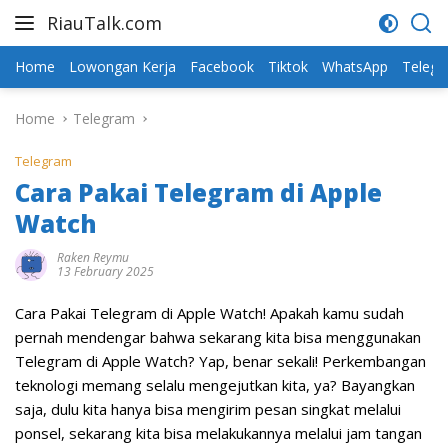
Skip
RiauTalk.com
to
Update
content
Informasi
Home
Lowongan Kerja
Facebook
Tiktok
WhatsApp
Teleg
Terkini
Home
Telegram
Telegram
Cara Pakai Telegram di Apple
Watch
Raken Reymu
13 February 2025
Cara Pakai Telegram di Apple Watch! Apakah kamu sudah
pernah mendengar bahwa sekarang kita bisa menggunakan
Telegram di Apple Watch? Yap, benar sekali! Perkembangan
teknologi memang selalu mengejutkan kita, ya? Bayangkan
saja, dulu kita hanya bisa mengirim pesan singkat melalui
ponsel, sekarang kita bisa melakukannya melalui jam tangan