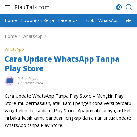
Skip
RiauTalk.com
to
Update
content
Informasi
Home
Lowongan Kerja
Facebook
Tiktok
WhatsApp
Teleg
Terkini
Home
WhatsApp
WhatsApp
Cara Update WhatsApp Tanpa
Play Store
Raken Reymu
19 August 2024
Cara Update WhatsApp Tanpa Play Store – Mungkin Play
Store-mu bermasalah, atau kamu pengen coba versi terbaru
yang belum tersedia di Play Store. Apapun alasannya, artikel
ini bakal kasih kamu panduan lengkap dan aman untuk update
WhatsApp tanpa Play Store.