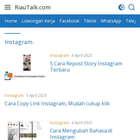
Skip
RiauTalk.com
to
Update
content
Informasi
Home
Lowongan Kerja
Facebook
Tiktok
WhatsApp
Teleg
Terkini
Instagram
Instagram
6 April 2025
5 Cara Repost Story Instagram
Terbaru
Instagram
5 April 2025
Cara Copy Link Instagram, Mudah cukup klik
Instagram
4 April 2025
Cara Mengubah Bahasa di
Instagram