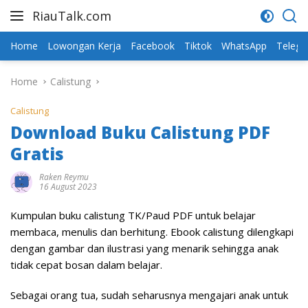
Skip
RiauTalk.com
to
Update
content
Informasi
Home
Lowongan Kerja
Facebook
Tiktok
WhatsApp
Teleg
Terkini
Home
Calistung
Calistung
Download Buku Calistung PDF
Gratis
Raken Reymu
16 August 2023
Kumpulan buku calistung TK/Paud PDF untuk belajar
membaca, menulis dan berhitung. Ebook calistung dilengkapi
dengan gambar dan ilustrasi yang menarik sehingga anak
tidak cepat bosan dalam belajar.
Sebagai orang tua, sudah seharusnya mengajari anak untuk