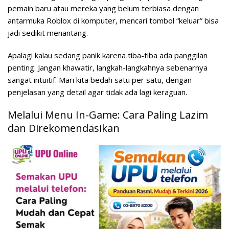
pemain baru atau mereka yang belum terbiasa dengan
antarmuka Roblox di komputer, mencari tombol “keluar” bisa
jadi sedikit menantang.
Apalagi kalau sedang panik karena tiba-tiba ada panggilan
penting. Jangan khawatir, langkah-langkahnya sebenarnya
sangat intuitif. Mari kita bedah satu per satu, dengan
penjelasan yang detail agar tidak ada lagi keraguan.
Melalui Menu In-Game: Cara Paling Lazim
dan Direkomendasikan