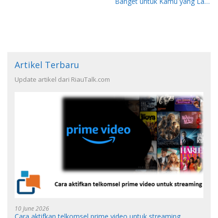
Banget untuk Kamu yang Lagi
“Move On” dari Roblox!
Artikel Terbaru
Update artikel dari RiauTalk.com
10 June 2026
Cara aktifkan telkomsel prime video untuk streaming.