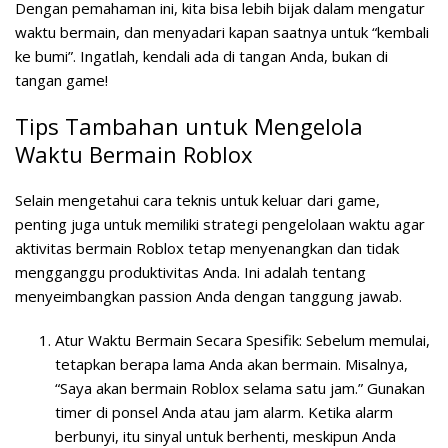
Dengan pemahaman ini, kita bisa lebih bijak dalam mengatur
waktu bermain, dan menyadari kapan saatnya untuk “kembali
ke bumi”. Ingatlah, kendali ada di tangan Anda, bukan di
tangan game!
Tips Tambahan untuk Mengelola
Waktu Bermain Roblox
Selain mengetahui cara teknis untuk keluar dari game,
penting juga untuk memiliki strategi pengelolaan waktu agar
aktivitas bermain Roblox tetap menyenangkan dan tidak
mengganggu produktivitas Anda. Ini adalah tentang
menyeimbangkan passion Anda dengan tanggung jawab.
Atur Waktu Bermain Secara Spesifik:
Sebelum memulai,
tetapkan berapa lama Anda akan bermain. Misalnya,
“Saya akan bermain Roblox selama satu jam.” Gunakan
timer di ponsel Anda atau jam alarm. Ketika alarm
berbunyi, itu sinyal untuk berhenti, meskipun Anda