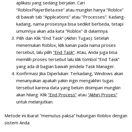
aplikasi yang sedang berjalan. Cari
“RobloxPlayerBeta.exe” atau mungkin hanya “Roblox”
di bawah tab “Applications” atau “Processes”. Kadang-
kadang, nama prosesnya bisa sedikit berbeda, tetapi
umumnya akan ada kata “Roblox” di dalamnya.
Pilih dan Klik “End Task” (Akhiri Tugas):
Setelah
menemukan Roblox, klik kanan pada nama proses
tersebut, lalu pilih
“End Task”
. Atau, Anda juga bisa
memilih proses tersebut lalu klik tombol “End Task”
yang ada di bagian bawah jendela Task Manager.
Konfirmasi Jika Diperlukan:
Terkadang, Windows akan
menanyakan apakah yakin ingin mengakhiri tugas
tersebut karena data yang belum disimpan mungkin
akan hilang. Klik
“End Process”
atau
“Akhiri Proses”
untuk melanjutkan.
Metode ini ibarat “memutus paksa” hubungan Roblox dengan
sistem Anda.