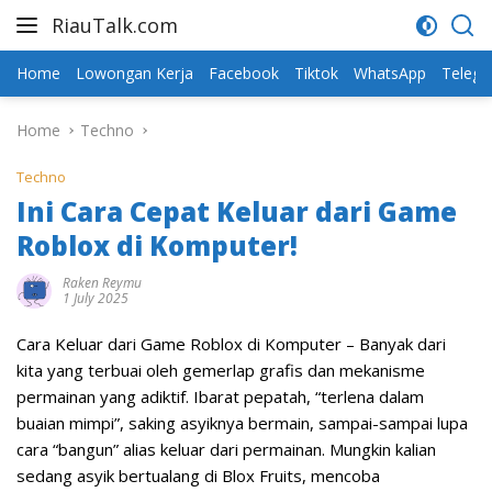
Skip
RiauTalk.com
to
Update
content
Informasi
Home
Lowongan Kerja
Facebook
Tiktok
WhatsApp
Teleg
Terkini
Home
Techno
Techno
Ini Cara Cepat Keluar dari Game
Roblox di Komputer!
Raken Reymu
1 July 2025
Cara Keluar dari Game Roblox di Komputer – Banyak dari
kita yang terbuai oleh gemerlap grafis dan mekanisme
permainan yang adiktif. Ibarat pepatah, “terlena dalam
buaian mimpi”, saking asyiknya bermain, sampai-sampai lupa
cara “bangun” alias keluar dari permainan. Mungkin kalian
sedang asyik bertualang di Blox Fruits, mencoba