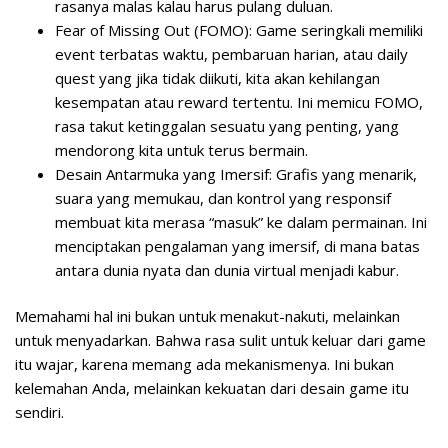
rasanya malas kalau harus pulang duluan.
Fear of Missing Out (FOMO):
Game seringkali memiliki
event terbatas waktu, pembaruan harian, atau daily
quest yang jika tidak diikuti, kita akan kehilangan
kesempatan atau reward tertentu. Ini memicu FOMO,
rasa takut ketinggalan sesuatu yang penting, yang
mendorong kita untuk terus bermain.
Desain Antarmuka yang Imersif:
Grafis yang menarik,
suara yang memukau, dan kontrol yang responsif
membuat kita merasa “masuk” ke dalam permainan. Ini
menciptakan pengalaman yang imersif, di mana batas
antara dunia nyata dan dunia virtual menjadi kabur.
Memahami hal ini bukan untuk menakut-nakuti, melainkan
untuk menyadarkan. Bahwa rasa sulit untuk keluar dari game
itu wajar, karena memang ada mekanismenya. Ini bukan
kelemahan Anda, melainkan kekuatan dari desain game itu
sendiri.