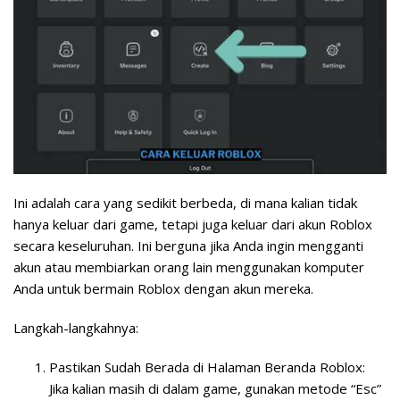
Ini adalah cara yang sedikit berbeda, di mana kalian tidak
hanya keluar dari game, tetapi juga keluar dari akun Roblox
secara keseluruhan. Ini berguna jika Anda ingin mengganti
akun atau membiarkan orang lain menggunakan komputer
Anda untuk bermain Roblox dengan akun mereka.
Langkah-langkahnya:
Pastikan Sudah Berada di Halaman Beranda Roblox:
Jika kalian masih di dalam game, gunakan metode “Esc”