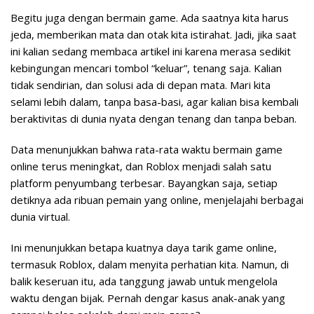
Begitu juga dengan bermain game. Ada saatnya kita harus
jeda, memberikan mata dan otak kita istirahat. Jadi, jika saat
ini kalian sedang membaca artikel ini karena merasa sedikit
kebingungan mencari tombol “keluar”, tenang saja. Kalian
tidak sendirian, dan solusi ada di depan mata. Mari kita
selami lebih dalam, tanpa basa-basi, agar kalian bisa kembali
beraktivitas di dunia nyata dengan tenang dan tanpa beban.
Data menunjukkan bahwa rata-rata waktu bermain game
online terus meningkat, dan Roblox menjadi salah satu
platform penyumbang terbesar. Bayangkan saja, setiap
detiknya ada ribuan pemain yang online, menjelajahi berbagai
dunia virtual.
Ini menunjukkan betapa kuatnya daya tarik game online,
termasuk Roblox, dalam menyita perhatian kita. Namun, di
balik keseruan itu, ada tanggung jawab untuk mengelola
waktu dengan bijak. Pernah dengar kasus anak-anak yang