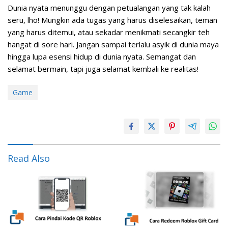
Dunia nyata menunggu dengan petualangan yang tak kalah
seru, lho! Mungkin ada tugas yang harus diselesaikan, teman
yang harus ditemui, atau sekadar menikmati secangkir teh
hangat di sore hari. Jangan sampai terlalu asyik di dunia maya
hingga lupa esensi hidup di dunia nyata. Semangat dan
selamat bermain, tapi juga selamat kembali ke realitas!
Game
Read Also