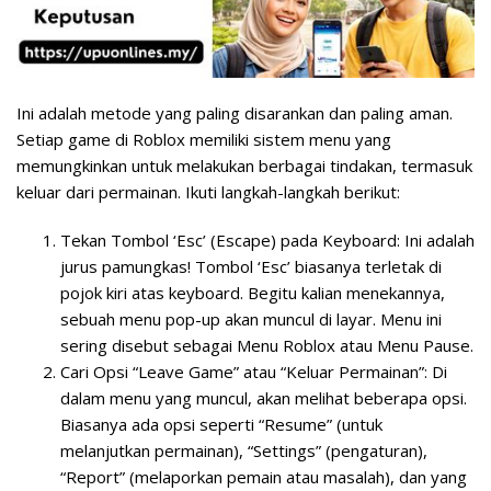
Ini adalah metode yang paling disarankan dan paling aman.
Setiap game di Roblox memiliki sistem menu yang
memungkinkan untuk melakukan berbagai tindakan, termasuk
keluar dari permainan. Ikuti langkah-langkah berikut:
Tekan Tombol ‘Esc’ (Escape) pada Keyboard:
Ini adalah
jurus pamungkas! Tombol ‘Esc’ biasanya terletak di
pojok kiri atas keyboard. Begitu kalian menekannya,
sebuah menu pop-up akan muncul di layar. Menu ini
sering disebut sebagai Menu Roblox atau Menu Pause.
Cari Opsi “Leave Game” atau “Keluar Permainan”:
Di
dalam menu yang muncul, akan melihat beberapa opsi.
Biasanya ada opsi seperti “Resume” (untuk
melanjutkan permainan), “Settings” (pengaturan),
“Report” (melaporkan pemain atau masalah), dan yang