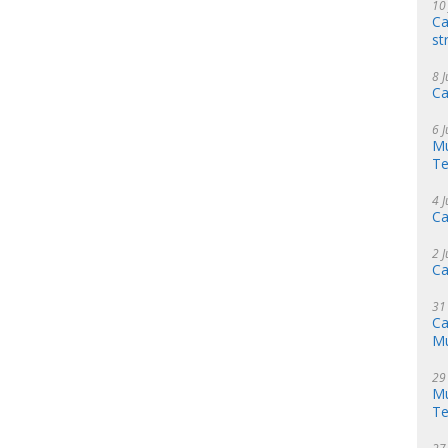
10
Ca
st
8 
Ca
6 
Mu
Te
4 
Ca
2 
Ca
31
Ca
M
29
Mu
Te