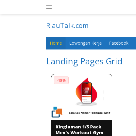
Skip
to
content
RiauTalk.com
Update
Informasi
Home
Lowongan Kerja
Facebook
Terkini
Landing Pages Grid
-15%
Kinglaman 1/5 Pack
Men's Workout Gym