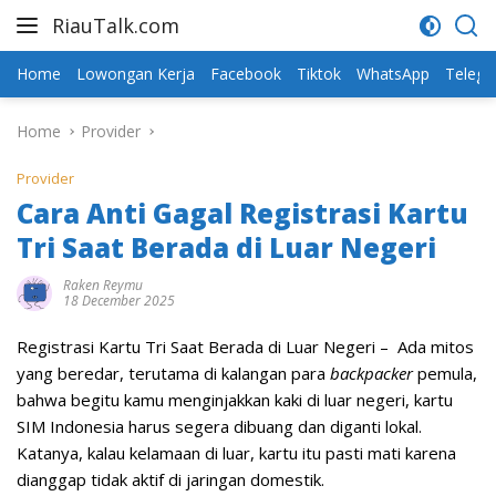
Skip
RiauTalk.com
to
Update
content
Informasi
Home
Lowongan Kerja
Facebook
Tiktok
WhatsApp
Teleg
Terkini
Home
Provider
Provider
Cara Anti Gagal Registrasi Kartu
Tri Saat Berada di Luar Negeri
Raken Reymu
18 December 2025
Registrasi Kartu Tri Saat Berada di Luar Negeri – Ada mitos
yang beredar, terutama di kalangan para
backpacker
pemula,
bahwa begitu kamu menginjakkan kaki di luar negeri, kartu
SIM Indonesia harus segera dibuang dan diganti lokal.
Katanya, kalau kelamaan di luar, kartu itu pasti mati karena
dianggap tidak aktif di jaringan domestik.