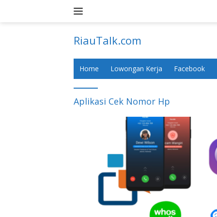
Skip
to
content
RiauTalk.com
Update
Informasi
Home
Lowongan Kerja
Facebook
Terkini
Aplikasi Cek Nomor Hp