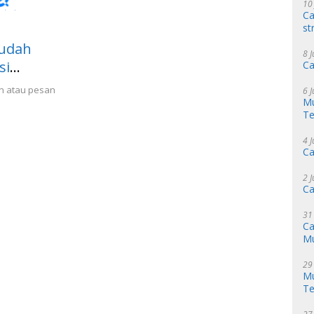
10
Ca
st
Mudah
8 
si
Ca
n atau pesan
6 
Mu
Te
4 
Ca
2 
Ca
31
Ca
M
29
Mu
Te