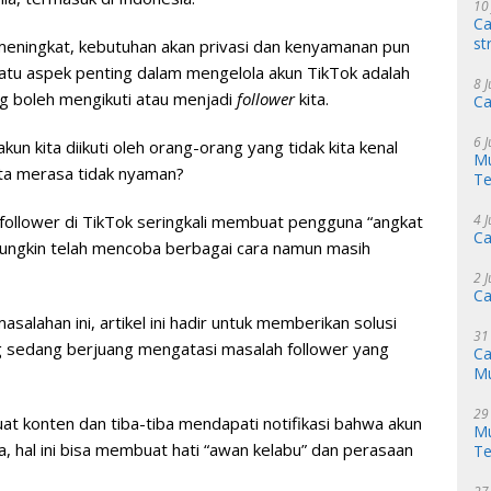
10
Ca
st
eningkat, kebutuhan akan privasi dan kenyamanan pun
satu aspek penting dalam mengelola akun TikTok adalah
8 
g boleh mengikuti atau menjadi
follower
kita.
Ca
6 
un kita diikuti oleh orang-orang yang tidak kita kenal
Mu
ta merasa tidak nyaman?
Te
4 
follower di TikTok seringkali membuat pengguna “angkat
Ca
ungkin telah mencoba berbagai cara namun masih
2 
Ca
salahan ini, artikel ini hadir untuk memberikan solusi
31
ng sedang berjuang mengatasi masalah follower yang
Ca
M
29
t konten dan tiba-tiba mendapati notifikasi bahwa akun
Mu
, hal ini bisa membuat hati “awan kelabu” dan perasaan
Te