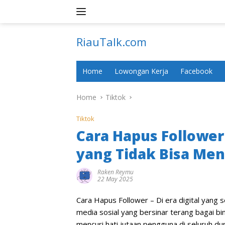
Skip
to
content
RiauTalk.com
Update
Informasi
Home
Lowongan Kerja
Facebook
Terkini
Home
Tiktok
Tiktok
Cara Hapus Follower
yang Tidak Bisa Me
Raken Reymu
22 May 2025
Cara Hapus Follower – Di era digital yang s
media sosial yang bersinar terang bagai bint
mencuri hati jutaan pengguna di seluruh dun