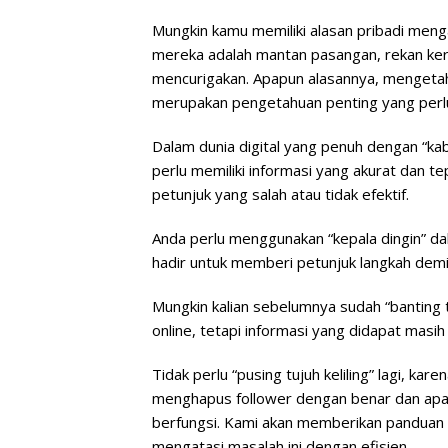
Mungkin kamu memiliki alasan pribadi meng
mereka adalah mantan pasangan, rekan kerj
mencurigakan. Apapun alasannya, mengetah
merupakan pengetahuan penting yang perlu
Dalam dunia digital yang penuh dengan “kab
perlu memiliki informasi yang akurat dan te
petunjuk yang salah atau tidak efektif.
Anda perlu menggunakan “kepala dingin” dal
hadir untuk memberi petunjuk langkah demi
Mungkin kalian sebelumnya sudah “banting 
online, tetapi informasi yang didapat masi
Tidak perlu “pusing tujuh keliling” lagi, ka
menghapus follower dengan benar dan apa y
berfungsi. Kami akan memberikan panduan y
mengatasi masalah ini dengan efisien.