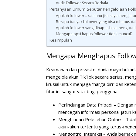
Audit Follower Secara Berkala
Pertanyaan Umum Seputar Pengelolaan Foll
Apakah follower akan tahu jika saya mengha
Berapa banyak follower yang bisa dihapus da
Apakah follower yang dihapus bisa mengikuti
Mengapa opsi hapus follower tidak muncul?
Kesimpulan
Mengapa Menghapus Followe
Keamanan dan privasi di dunia maya bukanla
mengelola akun TikTok secara serius, meng
krusial untuk menjaga “harga diri” dan ke
fitur ini sangat vital bagi pengguna:
Perlindungan Data Pribadi
– Dengan m
mencegah informasi personal jatuh k
Menghindari Pelecehan Online
– Tida
akun-akun tertentu yang terus-mene
Mengontrol Interaksi
– Anda berhak m