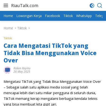
Skip
RiauTalk.com
to
Update
content
Informasi
Home
Lowongan Kerja
Facebook
Tiktok
WhatsApp
Teleg
Terkini
Home
Tiktok
Tiktok
Cara Mengatasi TikTok yang
Tidak Bisa Menggunakan Voice
Over
Raken Reymu
26 May 2025
Mengatasi TikTok yang Tidak Bisa Menggunakan Voice Over
– Sebagai salah satu aplikasi media sosial yang telah
mencapai lebih dari satu miliar pengguna di seluruh dunia,
TikTok memang kerap mengalami berbagai kendala teknis
yang bisa membuat kita gigit jari.