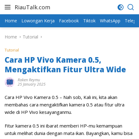
Skip
RiauTalk.com
to
Update
content
Informasi
Home
Lowongan Kerja
Facebook
Tiktok
WhatsApp
Teleg
Terkini
Home
Tutorial
Tutorial
Cara HP Vivo Kamera 0.5,
Mengaktifkan Fitur Ultra Wide
Raken Reymu
25 January 2025
Cara HP Vivo Kamera 0.5 – Nah sob, Kali ini, kita akan
membahas cara mengaktifkan kamera 0.5 atau fitur ultra
wide di HP Vivo kesayanganmu.
Fitur kamera 0.5 ini ibarat memberi HP-mu kemampuan
untuk melihat dunia dengan mata ikan. Bayangkan, kamu bisa