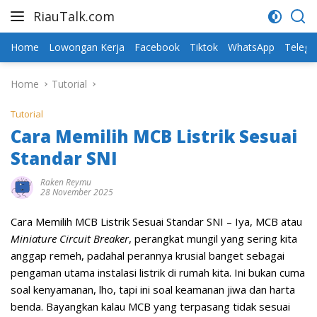
Skip
RiauTalk.com
to
Update
content
Informasi
Home
Lowongan Kerja
Facebook
Tiktok
WhatsApp
Teleg
Terkini
Home
Tutorial
Tutorial
Cara Memilih MCB Listrik Sesuai
Standar SNI
Raken Reymu
28 November 2025
Cara Memilih MCB Listrik Sesuai Standar SNI – Iya, MCB atau
Miniature Circuit Breaker
, perangkat mungil yang sering kita
anggap remeh, padahal perannya krusial banget sebagai
pengaman utama instalasi listrik di rumah kita. Ini bukan cuma
soal kenyamanan, lho, tapi ini soal keamanan jiwa dan harta
benda. Bayangkan kalau MCB yang terpasang tidak sesuai