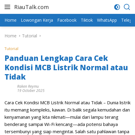
Skip
RiauTalk.com
to
Update
content
Informasi
Home
Lowongan Kerja
Facebook
Tiktok
WhatsApp
Teleg
Terkini
Home
Tutorial
Tutorial
Panduan Lengkap Cara Cek
Kondisi MCB Listrik Normal atau
Tidak
Raken Reymu
19 October 2025
Cara Cek Kondisi MCB Listrik Normal atau Tidak
– Dunia listrik
itu memang kompleks, kawan. Di balik segala kemudahan dan
kenyamanan yang kita nikmati—mulai dari lampu terang
benderang sampai Wi-Fi kencang—ada potensi bahaya
tersembunyi yang siap mengintai. Salah satu pahlawan tanpa