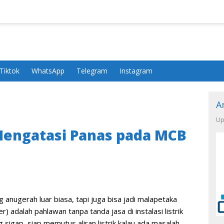
Tiktok
WhatsApp
Telegram
Instagram
A
Up
Mengatasi Panas pada MCB
 anugerah luar biasa, tapi juga bisa jadi malapetaka
er) adalah pahlawan tanpa tanda jasa di instalasi listrik
 sigap, siap memutus aliran listrik kalau ada masalah,