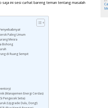
27
 saja ini sesi curhat bareng teman tentang masalah
Ca
Me
 Penyebabnya!
g Kerok Paling Umum
Kurang Mesra
sa Bohong
Murah
rung di Ruang Sempit
ventory)
onik (Manajemen Energi Cerdas)
Si Pengecek Setia)
Buruk (Upgrade Dulu, Dong!)
l MCB (Biar Nggak Pengap)