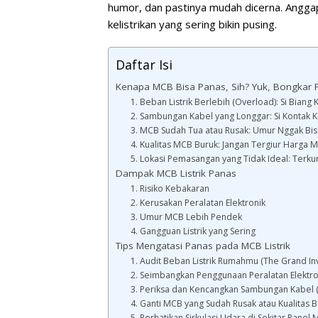
humor, dan pastinya mudah dicerna. Anggap
kelistrikan yang sering bikin pusing.
Daftar Isi
Kenapa MCB Bisa Panas, Sih? Yuk, Bongkar
1. Beban Listrik Berlebih (Overload): Si Bian
2. Sambungan Kabel yang Longgar: Si Kontak 
3. MCB Sudah Tua atau Rusak: Umur Nggak Bi
4. Kualitas MCB Buruk: Jangan Tergiur Harga 
5. Lokasi Pemasangan yang Tidak Ideal: Terku
Dampak MCB Listrik Panas
1. Risiko Kebakaran
2. Kerusakan Peralatan Elektronik
3. Umur MCB Lebih Pendek
4. Gangguan Listrik yang Sering
Tips Mengatasi Panas pada MCB Listrik
1. Audit Beban Listrik Rumahmu (The Grand In
2. Seimbangkan Penggunaan Peralatan Elektr
3. Periksa dan Kencangkan Sambungan Kabel (
4. Ganti MCB yang Sudah Rusak atau Kualitas 
5. Perhatikan Sirkulasi Udara di Sekitar Pane