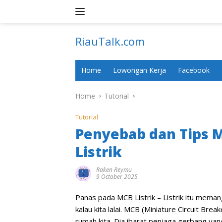
Skip
to
content
RiauTalk.com
Update
Informasi
Home
Lowongan Kerja
Facebook
Terkini
Home
Tutorial
Tutorial
Penyebab dan Tips 
Listrik
Raken Reymu
9 October 2025
Panas pada MCB Listrik – Listrik itu memang
kalau kita lalai. MCB (Miniature Circuit Break
rumah kita. Dia ibarat penjaga gerbang yang