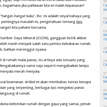
10
Ca
i, bagaimana jika pahlawan kita ini malah kepanasan?
st
angat-hangat kuku”, lho. Ini adalah sinyal bahaya yang
8 
ng pentingnya masalah ini, pengetahuan tentang
tips
Ca
 banget kita pahami bersama.
6 
Mu
Sumber Daya Mineral (ESDM), gangguan listrik akibat
Te
rlebih masih menjadi salah satu pemicu kebakaran rumah.
4 
sak, bahkan merenggut nyawa.
Ca
B di rumah mulai panas, itu artinya ada sesuatu yang
2 
Ca
. Mengabaikannya sama saja seperti mengabaikan lampu
 menyala merah menyala.
31
Ca
M
 soal keamanan. Artikel ini akan membahas tuntas kenapa
dan yang terpenting, berbagai
tips mengatasi panas
29
 langsung di rumah.
Mu
Te
 dunia kelistrikan rumah dengan gaya yang santai, penuh