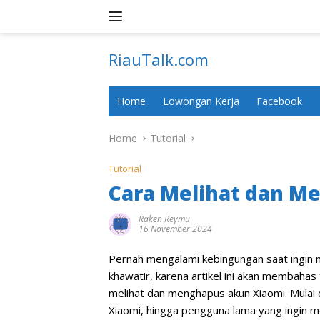
Skip
to
content
RiauTalk.com
Update
Informasi
Home
Lowongan Kerja
Facebook
Terkini
Home
Tutorial
Tutorial
Cara Melihat dan M
Raken Reymu
16 November 2024
Pernah mengalami kebingungan saat ingin 
khawatir, karena artikel ini akan membahas
melihat dan menghapus akun Xiaomi. Mulai 
Xiaomi, hingga pengguna lama yang ingin m