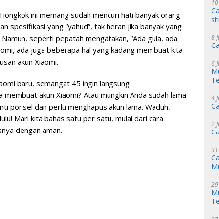
10
Ca
 Tiongkok ini memang sudah mencuri hati banyak orang
st
n spesifikasi yang “yahud”, tak heran jika banyak yang
8 
. Namun, seperti pepatah mengatakan, “Ada gula, ada
Ca
aomi, ada juga beberapa hal yang kadang membuat kita
rusan akun Xiaomi.
6 
Mu
Te
aomi baru, semangat 45 ingin langsung
ta membuat akun Xiaomi? Atau mungkin Anda sudah lama
4 
Ca
ganti ponsel dan perlu menghapus akun lama. Waduh,
u! Mari kita bahas satu per satu, mulai dari cara
2 
usnya dengan aman.
Ca
31
Ca
M
29
Mu
Te