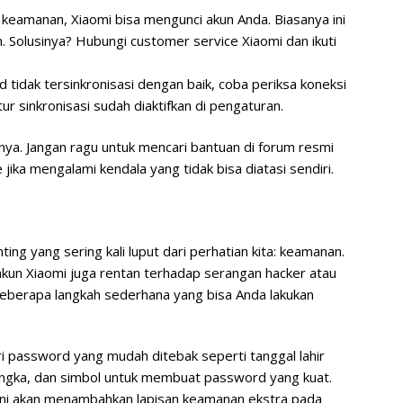
keamanan, Xiaomi bisa mengunci akun Anda. Biasanya ini
an. Solusinya? Hubungi customer service Xiaomi dan ikuti
ud tidak tersinkronisasi dengan baik, coba periksa koneksi
ur sinkronisasi sudah diaktifkan di pengaturan.
rnya. Jangan ragu untuk mencari bantuan di forum resmi
ika mengalami kendala yang tidak bisa diatasi sendiri.
ing yang sering kali luput dari perhatian kita: keamanan.
 akun Xiaomi juga rentan terhadap serangan hacker atau
 beberapa langkah sederhana yang bisa Anda lakukan
i password yang mudah ditebak seperti tanggal lahir
angka, dan simbol untuk membuat password yang kuat.
 ini akan menambahkan lapisan keamanan ekstra pada