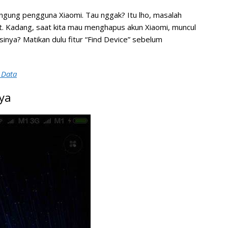
 bingung pengguna Xiaomi. Tau nggak? Itu lho, masalah
at. Kadang, saat kita mau menghapus akun Xiaomi, muncul
lusinya? Matikan dulu fitur “Find Device” sebelum
 Data
ya