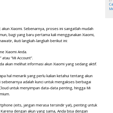
27
Ca
Me
t akun Xiaomi. Sebenarnya, proses ini sangatlah mudah
Namun, bagi yang baru pertama kali menggunakan Xiaomi,
watir, ikuti langkah-langkah berikut ini:
ne Xiaomi Anda.
” atau “Mi Account”.
da akan melihat informasi akun Xiaomi yang sedang aktif.
pa hal menarik yang perlu kalian ketahui tentang akun
mi sebenarnya adalah kunci untuk mengakses berbagai
Mi Cloud untuk menyimpan data-data penting, hingga Mi
emium.
phone (eits, jangan merasa tersindir ya!), penting untuk
a? Karena dengan akun yang sama, Anda bisa dengan