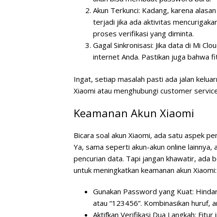
Akun Terkunci:
Kadang, karena alasan 
terjadi jika ada aktivitas mencurigak
proses verifikasi yang diminta.
Gagal Sinkronisasi:
Jika data di Mi Clo
internet Anda. Pastikan juga bahwa fit
Ingat, setiap masalah pasti ada jalan kelua
Xiaomi atau menghubungi customer service j
Keamanan Akun Xiaomi
Bicara soal akun Xiaomi, ada satu aspek pent
Ya, sama seperti akun-akun online lainnya,
pencurian data. Tapi jangan khawatir, ada
untuk meningkatkan keamanan akun Xiaomi:
Gunakan Password yang Kuat:
Hindar
atau “123456”. Kombinasikan huruf, 
Aktifkan Verifikasi Dua Langkah:
Fitur