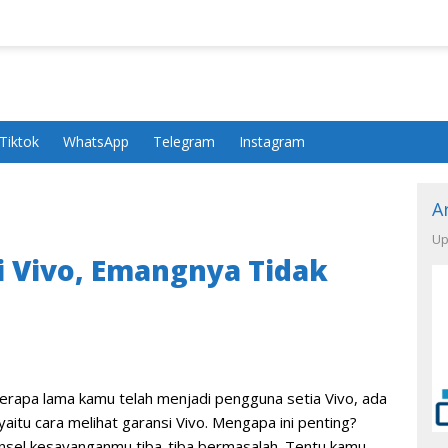
Tiktok
WhatsApp
Telegram
Instagram
A
Up
i Vivo, Emangnya Tidak
berapa lama kamu telah menjadi pengguna setia Vivo, ada
yaitu cara melihat garansi Vivo. Mengapa ini penting?
ponsel kesayanganmu tiba-tiba bermasalah. Tentu kamu