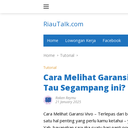
Skip
to
content
RiauTalk.com
Update
Informasi
Home
Lowongan Kerja
Facebook
Terkini
Home
Tutorial
Tutorial
Cara Melihat Garans
Tau Segampang ini?
Raken Reymu
21 January 2025
Cara Melihat Garansi Vivo – Terlepas dari 
satu hal penting yang perlu kamu ketahui – 
Yah, bayangkan saja jika suatu hari nanti 