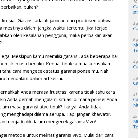
10
Ca
 perbaikan, bukan?
st
t krusial. Garansi adalah jaminan dari produsen bahwa
8 
mestinya dalam jangka waktu tertentu. Jika terjadi
Ca
babkan oleh kesalahan pengguna, maka perbaikan akan
6 
?
Mu
Te
 lega. Meskipun kamu memiliki garansi, ada beberapa hal
4 
memiliki masa berlaku. Kedua, tidak semua kerusakan
Ca
lu tahu cara mengecek status garansi ponselmu. Nah,
ara mendalam dalam artikel ini.
2 
Ca
 pernahkah Anda merasa frustrasi karena tidak tahu cara
31
in Anda pernah mengalami situasi di mana ponsel Anda
Ca
M
alam masa garansi atau tidak? Jika ya, Anda tidak
ng menghadapi dilema serupa. Tapi jangan khawatir,
29
Mu
kan menjadi ahli dalam mengecek garansi Vivo!
Te
gai metode untuk melihat garansi Vivo. Mulai dari cara