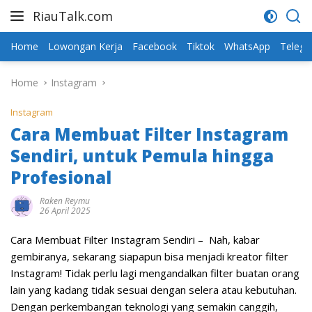
Skip
RiauTalk.com
to
Update
content
Informasi
Home
Lowongan Kerja
Facebook
Tiktok
WhatsApp
Teleg
Terkini
Home
Instagram
Instagram
Cara Membuat Filter Instagram
Sendiri, untuk Pemula hingga
Profesional
Raken Reymu
26 April 2025
Cara Membuat Filter Instagram Sendiri – Nah, kabar
gembiranya, sekarang siapapun bisa menjadi kreator filter
Instagram! Tidak perlu lagi mengandalkan filter buatan orang
lain yang kadang tidak sesuai dengan selera atau kebutuhan.
Dengan perkembangan teknologi yang semakin canggih,