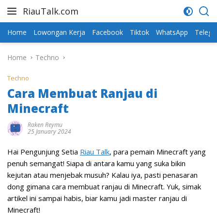
Skip
RiauTalk.com
to
Update
content
Informasi
Home
Lowongan Kerja
Facebook
Tiktok
WhatsApp
Teleg
Terkini
Home
Techno
Techno
Cara Membuat Ranjau di
Minecraft
Raken Reymu
25 January 2024
Hai Pengunjung Setia
Riau Talk
, para pemain Minecraft yang
penuh semangat! Siapa di antara kamu yang suka bikin
kejutan atau menjebak musuh? Kalau iya, pasti penasaran
dong gimana cara membuat ranjau di Minecraft. Yuk, simak
artikel ini sampai habis, biar kamu jadi master ranjau di
Minecraft!