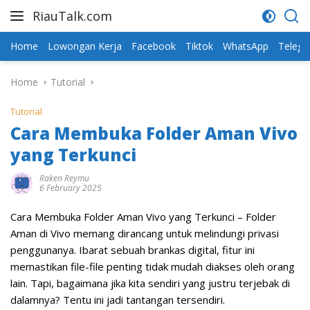
Skip
RiauTalk.com
to
Update
content
Informasi
Home
Lowongan Kerja
Facebook
Tiktok
WhatsApp
Teleg
Terkini
Home
Tutorial
Tutorial
Cara Membuka Folder Aman Vivo
yang Terkunci
Raken Reymu
6 February 2025
Cara Membuka Folder Aman Vivo yang Terkunci – Folder
Aman di Vivo memang dirancang untuk melindungi privasi
penggunanya. Ibarat sebuah brankas digital, fitur ini
memastikan file-file penting tidak mudah diakses oleh orang
lain. Tapi, bagaimana jika kita sendiri yang justru terjebak di
dalamnya? Tentu ini jadi tantangan tersendiri.