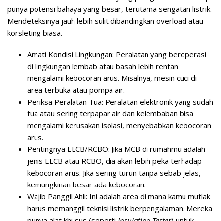
punya potensi bahaya yang besar, terutama sengatan listrik.
Mendeteksinya jauh lebih sulit dibandingkan overload atau
korsleting biasa.
Amati Kondisi Lingkungan:
Peralatan yang beroperasi
di lingkungan lembab atau basah lebih rentan
mengalami kebocoran arus. Misalnya, mesin cuci di
area terbuka atau pompa air.
Periksa Peralatan Tua:
Peralatan elektronik yang sudah
tua atau sering terpapar air dan kelembaban bisa
mengalami kerusakan isolasi, menyebabkan kebocoran
arus.
Pentingnya ELCB/RCBO:
Jika MCB di rumahmu adalah
jenis ELCB atau RCBO, dia akan lebih peka terhadap
kebocoran arus. Jika sering turun tanpa sebab jelas,
kemungkinan besar ada kebocoran.
Wajib Panggil Ahli:
Ini adalah area di mana kamu mutlak
harus memanggil teknisi listrik berpengalaman. Mereka
punya alat khusus (seperti
Insulation Tester
) untuk