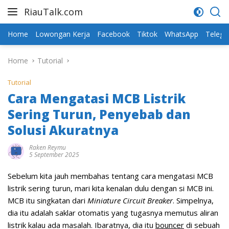
Skip
RiauTalk.com
to
Update
content
Informasi
Home
Lowongan Kerja
Facebook
Tiktok
WhatsApp
Teleg
Terkini
Home
Tutorial
Tutorial
Cara Mengatasi MCB Listrik
Sering Turun, Penyebab dan
Solusi Akuratnya
Raken Reymu
5 September 2025
Sebelum kita jauh membahas tentang cara mengatasi MCB
listrik sering turun, mari kita kenalan dulu dengan si MCB ini.
MCB itu singkatan dari
Miniature Circuit Breaker
. Simpelnya,
dia itu adalah saklar otomatis yang tugasnya memutus aliran
listrik kalau ada masalah. Ibaratnya, dia itu
bouncer
di sebuah