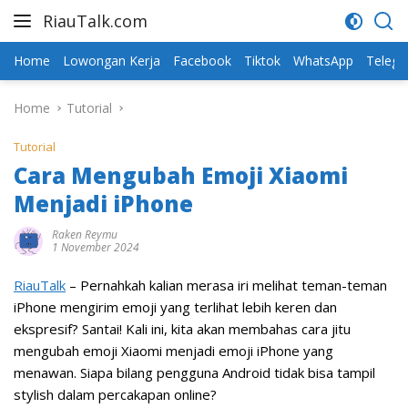
Skip
RiauTalk.com
to
Update
content
Informasi
Home
Lowongan Kerja
Facebook
Tiktok
WhatsApp
Teleg
Terkini
Home
Tutorial
Tutorial
Cara Mengubah Emoji Xiaomi
Menjadi iPhone
Raken Reymu
1 November 2024
RiauTalk
– Pernahkah kalian merasa iri melihat teman-teman
iPhone mengirim emoji yang terlihat lebih keren dan
ekspresif? Santai! Kali ini, kita akan membahas cara jitu
mengubah emoji Xiaomi menjadi emoji iPhone yang
menawan. Siapa bilang pengguna Android tidak bisa tampil
stylish dalam percakapan online?