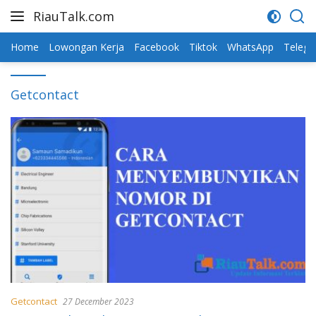
Skip
RiauTalk.com
to
Update
content
Informasi
Home
Lowongan Kerja
Facebook
Tiktok
WhatsApp
Teleg
Terkini
Getcontact
Getcontact
27 December 2023