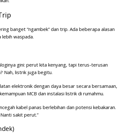
nkan.
Trip
ering banget “ngambek” dan trip. Ada beberapa alasan
a lebih waspada.
oginya gini: perut kita kenyang, tapi terus-terusan
 Nah, listrik juga begitu.
latan elektronik dengan daya besar secara bersamaan,
s kemampuan MCB dan instalasi listrik di rumahmu.
ncegah kabel panas berlebihan dan potensi kebakaran.
Nanti sakit perut.”
ndek)