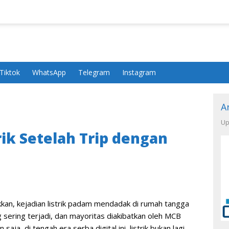
Tiktok
WhatsApp
Telegram
Instagram
A
Up
rik Setelah Trip dengan
kkan, kejadian listrik padam mendadak di rumah tangga
 sering terjadi, dan mayoritas diakibatkan oleh MCB
aja, di tengah era serba digital ini, listrik bukan lagi