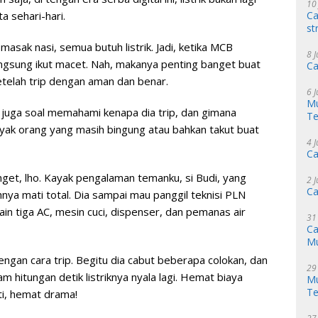
10
Ca
a sehari-hari.
st
masak nasi, semua butuh listrik. Jadi, ketika MCB
8 
langsung ikut macet. Nah, makanya penting banget buat
Ca
setelah trip dengan aman dan benar.
6 
Mu
api juga soal memahami kenapa dia trip, dan gimana
Te
yak orang yang masih bingung atau bahkan takut buat
4 
Ca
nget, lho. Kayak pengalaman temanku, si Budi, yang
2 
Ca
hnya mati total. Dia sampai mau panggil teknisi PLN
lain tiga AC, mesin cuci, dispenser, dan pemanas air
31
Ca
M
ngan cara trip. Begitu dia cabut beberapa colokan, dan
29
am hitungan detik listriknya nyala lagi. Hemat biaya
Mu
Te
ti, hemat drama!