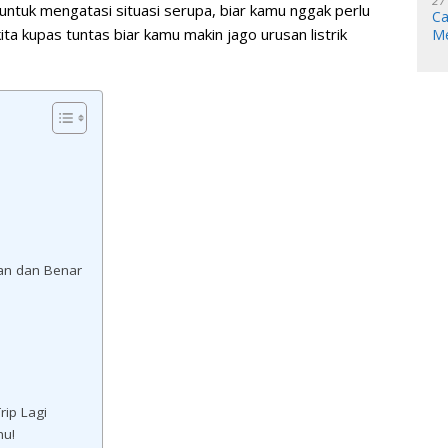
27
u untuk mengatasi situasi serupa, biar kamu nggak perlu
Ca
ta kupas tuntas biar kamu makin jago urusan listrik
Me
man dan Benar
ip Lagi
hu!