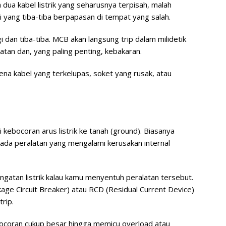
da dua kabel listrik yang seharusnya terpisah, malah
pi yang tiba-tiba berpapasan di tempat yang salah.
gi dan tiba-tiba. MCB akan langsung trip dalam milidetik
tan dan, yang paling penting, kebakaran.
rena kabel yang terkelupas, soket yang rusak, atau
ni kebocoran arus listrik ke tanah (ground). Biasanya
au ada peralatan yang mengalami kerusakan internal
gatan listrik kalau kamu menyentuh peralatan tersebut.
ge Circuit Breaker) atau RCD (Residual Current Device)
trip.
bocoran cukup besar hingga memicu overload atau