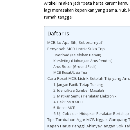
Artikel ini akan jadi “peta harta karun” kam
lagi merasakan kepanikan yang sama. Yuk, ki
rumah tangga!
Daftar Isi
MCB Itu Apa Sih, Sebenarnya?
Penyebab MCB Listrik Suka Trip
Overload (Kelebihan Beban)
Korsleting (Hubungan Arus Pendek)
Arus Bocor (Ground Fault)
MCB Rusak/Usia Tua
Cara Reset MCB Listrik Setelah Trip yang A
1. Jangan Panik, Tetap Tenang!
2. Identifikasi Sumber Masalah
3. Matikan Semua Peralatan Elektronik
4. Cek Posisi MCB
5. Reset MCB
6. Uji Coba dan Hidupkan Peralatan Bertahap
Tips Tambahan Agar MCB Nggak Gampang Tr
Kapan Harus Panggil Ahlinya? Jangan Sok Ta