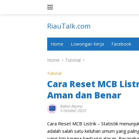
Skip
to
content
RiauTalk.com
Update
Informasi
Home
Lowongan Kerja
Facebook
Terkini
Home
Tutorial
Tutorial
Cara Reset MCB List
Aman dan Benar
Raken Reymu
3 October 2025
Cara Reset MCB Listrik – Statistik menunju
adalah salah satu keluhan umum yang paling
yang trip karena berbagai alasan. Bayangkan s