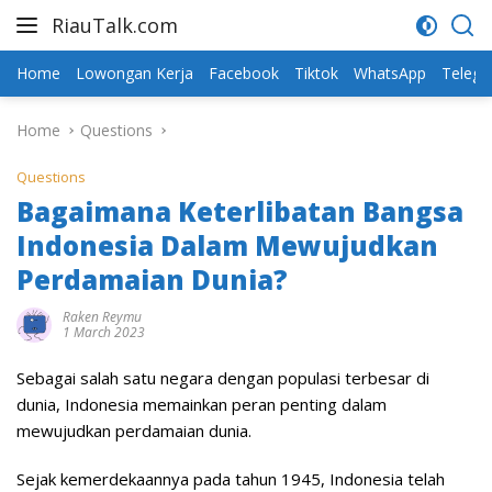
Skip
RiauTalk.com
to
Update
content
Informasi
Home
Lowongan Kerja
Facebook
Tiktok
WhatsApp
Teleg
Terkini
Home
Questions
Questions
Bagaimana Keterlibatan Bangsa
Indonesia Dalam Mewujudkan
Perdamaian Dunia?
Raken Reymu
1 March 2023
Sebagai salah satu negara dengan populasi terbesar di
dunia, Indonesia memainkan peran penting dalam
mewujudkan perdamaian dunia.
Sejak kemerdekaannya pada tahun 1945, Indonesia telah