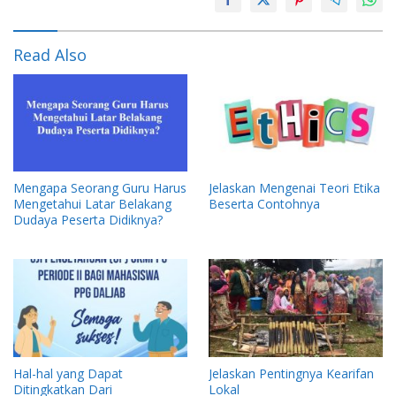
Read Also
Mengapa Seorang Guru Harus
Jelaskan Mengenai Teori Etika
Mengetahui Latar Belakang
Beserta Contohnya
Dudaya Peserta Didiknya?
Hal-hal yang Dapat
Jelaskan Pentingnya Kearifan
Ditingkatkan Dari
Lokal