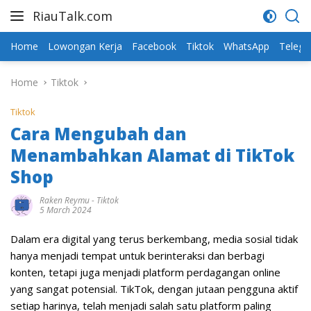
Skip
RiauTalk.com
to
Update
content
Informasi
Home
Lowongan Kerja
Facebook
Tiktok
WhatsApp
Teleg
Terkini
Home
Tiktok
Tiktok
Cara Mengubah dan
Menambahkan Alamat di TikTok
Shop
Raken Reymu
-
Tiktok
5 March 2024
Dalam era digital yang terus berkembang, media sosial tidak
hanya menjadi tempat untuk berinteraksi dan berbagi
konten, tetapi juga menjadi platform perdagangan online
yang sangat potensial. TikTok, dengan jutaan pengguna aktif
setiap harinya, telah menjadi salah satu platform paling