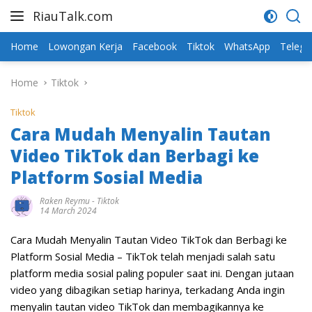
Skip
RiauTalk.com
to
Update
content
Informasi
Home
Lowongan Kerja
Facebook
Tiktok
WhatsApp
Teleg
Terkini
Home
Tiktok
Tiktok
Cara Mudah Menyalin Tautan
Video TikTok dan Berbagi ke
Platform Sosial Media
Raken Reymu
-
Tiktok
14 March 2024
Cara Mudah Menyalin Tautan Video TikTok dan Berbagi ke
Platform Sosial Media – TikTok telah menjadi salah satu
platform media sosial paling populer saat ini. Dengan jutaan
video yang dibagikan setiap harinya, terkadang Anda ingin
menyalin tautan video TikTok dan membagikannya ke