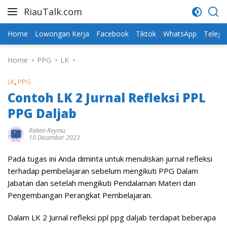
Skip
RiauTalk.com
to
Update
content
Informasi
Home
Lowongan Kerja
Facebook
Tiktok
WhatsApp
Teleg
Terkini
Home
PPG
LK
LK
,
PPG
Contoh LK 2 Jurnal Refleksi PPL
PPG Daljab
Raken Reymu
10 December 2023
Pada tugas ini Anda diminta untuk menuliskan jurnal refleksi
terhadap pembelajaran sebelum mengikuti PPG Dalam
Jabatan dan setelah mengikuti Pendalaman Materi dan
Pengembangan Perangkat Pembelajaran.
Dalam LK 2 Jurnal refleksi ppl ppg daljab terdapat beberapa