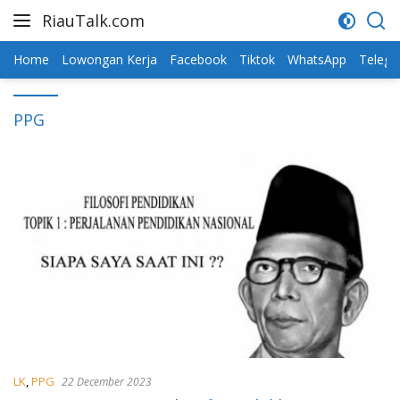
Skip
RiauTalk.com
to
Update
content
Informasi
Home
Lowongan Kerja
Facebook
Tiktok
WhatsApp
Teleg
Terkini
PPG
LK
,
PPG
22 December 2023