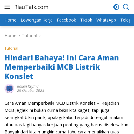
Skip
RiauTalk.com
to
Update
content
Informasi
Home
Lowongan Kerja
Facebook
Tiktok
WhatsApp
Teleg
Terkini
Home
Tutorial
Tutorial
Hindari Bahaya! Ini Cara Aman
Memperbaiki MCB Listrik
Konslet
Raken Reymu
29 October 2025
Cara Aman Memperbaiki MCB Listrik Konslet
– Kejadian
MCB jeglek ini bukan cuma bikin kita kaget, tapi juga
seringkali bikin panik, apalagi kalau terjadi di tengah malam
atau pas lagi banyak kerjaan penting yang harus diselesaikan.
Banyak dari kita mungkin cuma tahu cara menaikkan tuas