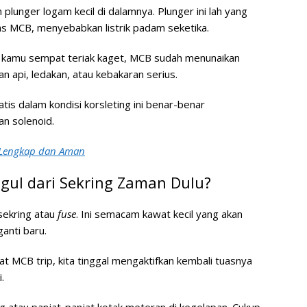
lunger logam kecil di dalamnya. Plunger ini lah yang
 MCB, menyebabkan listrik padam seketika.
m kamu sempat teriak kaget, MCB sudah menunaikan
n api, ledakan, atau kebakaran serius.
atis dalam kondisi korsleting ini benar-benar
n solenoid.
, Lengkap dan Aman
gul dari Sekring Zaman Dulu?
sekring atau
fuse
. Ini semacam kawat kecil yang akan
ganti baru.
aat MCB trip, kita tinggal mengaktifkan kembali tuasnya
.
ng atau panjat-panjat kotak meteran di kegelapan. Cukup