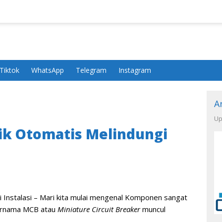
Tiktok
WhatsApp
Telegram
Instagram
A
Up
rik Otomatis Melindungi
i Instalasi – Mari kita mulai mengenal Komponen sangat
t bernama MCB atau
Miniature Circuit Breaker
muncul