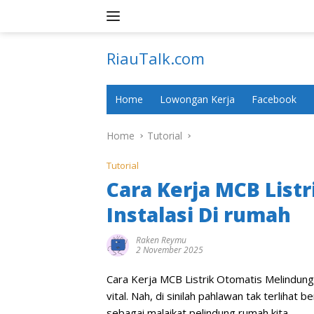
Skip
to
content
RiauTalk.com
Update
Informasi
Home
Lowongan Kerja
Facebook
Terkini
Home
Tutorial
Tutorial
Cara Kerja MCB List
Instalasi Di rumah
Raken Reymu
2 November 2025
Cara Kerja MCB Listrik Otomatis Melindung
vital. Nah, di sinilah pahlawan tak terliha
sebagai malaikat pelindung rumah kita.