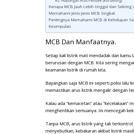
#2: Hubungan Arus Pendek (Korsleting)
Kenapa MCB Jauh Lebih Unggul dari Sekring
Memahami Jenis-Jenis MCB Singkat
Pentingnya Memahami MCB di Kehidupan Seh
Kesimpulan
MCB Dan Manfaatnya.
Setiap kali listrik mati mendadak dan kam
berurusan dengan MCB. Kita sering mengan
keamanan listrik di rumah kita.
Bayangkan saja MCB ini seperti polisi lalu 
memastikan arus listrik mengalir dengan te
Kalau ada “kemacetan” atau “kecelakaan” m
menghentikan semuanya. Ini mencegah keka
Tanpa MCB, arus listrik yang tak terkontr
menyebutkan, kebakaran akibat listrik mas