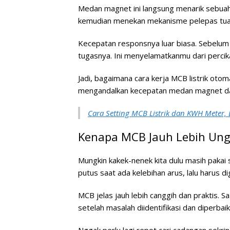
Medan magnet ini langsung menarik sebuah p
kemudian menekan mekanisme pelepas tuas
Kecepatan responsnya luar biasa. Sebelu
tugasnya. Ini menyelamatkanmu dari percika
Jadi, bagaimana cara kerja MCB listrik otom
mengandalkan kecepatan medan magnet da
Cara Setting MCB Listrik dan KWH Meter
Kenapa MCB Jauh Lebih Ung
Mungkin kakek-nenek kita dulu masih pakai 
putus saat ada kelebihan arus, lalu harus di
MCB jelas jauh lebih canggih dan praktis. S
setelah masalah diidentifikasi dan diperbaiki
Nggak perlu lagi repot cari cadangan sekri