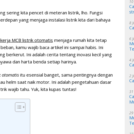
10
Ca
st
 sering kita pencet di meteran listrik, lho. Fungsi
erdepan yang menjaga instalasi listrik kita dari bahaya
8 
Ca
6 
kerja MCB listrik otomatis
menjaga rumah kita tetap
Mu
beban, kamu wajib baca artikel ini sampai habis. Ini
Te
ng berkerut. Ini adalah cerita tentang inovasi kecil yang
4 
awa dan harta benda setiap harinya.
Ca
k otomatis
itu esensial banget, sama pentingnya dengan
2 
Ca
au helm saat naik motor. Ini adalah pengetahuan dasar
rik wajib tahu. Yuk, kita kupas tuntas!
31
Ca
M
29
Mu
Te