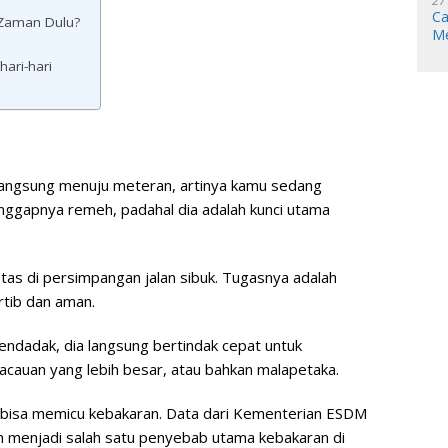
27
Ca
 Zaman Dulu?
Me
ari-hari
u langsung menuju meteran, artinya kamu sedang
ggapnya remeh, padahal dia adalah kunci utama
lintas di persimpangan jalan sibuk. Tugasnya adalah
rtib dan aman.
endadak, dia langsung bertindak cepat untuk
cauan yang lebih besar, atau bahkan malapetaka.
ol bisa memicu kebakaran. Data dari Kementerian ESDM
ih menjadi salah satu penyebab utama kebakaran di