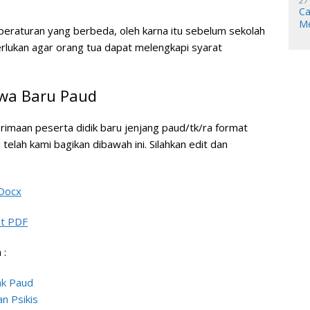
27
Ca
Me
 peraturan yang berbeda, oleh karna itu sebelum sekolah
rlukan agar orang tua dapat melengkapi syarat
wa Baru Paud
maan peserta didik baru jenjang paud/tk/ra format
lah kami bagikan dibawah ini. Silahkan edit dan
Docx
at PDF
 :
k Paud
n Psikis