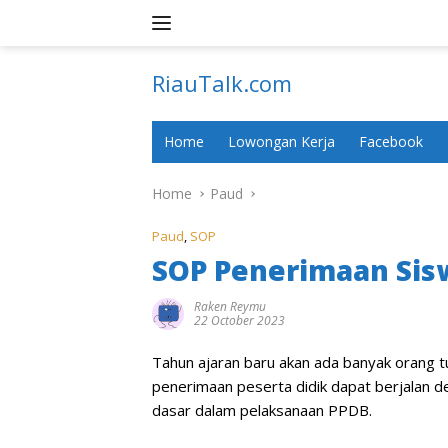
Skip
to
content
RiauTalk.com
Update
Informasi
Home
Lowongan Kerja
Facebook
Terkini
Home
Paud
Paud
,
SOP
SOP Penerimaan Sis
Raken Reymu
22 October 2023
Tahun ajaran baru akan ada banyak orang t
penerimaan peserta didik dapat berjalan d
dasar dalam pelaksanaan PPDB.