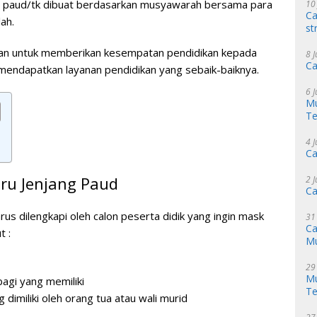
at paud/tk dibuat berdasarkan musyawarah bersama para
10
Ca
ah.
st
juan untuk memberikan kesempatan pendidikan kepada
8 
Ca
 mendapatkan layanan pendidikan yang sebaik-baiknya.
6 
Mu
Te
4 
Ca
ru Jenjang Paud
2 
Ca
s dilengkapi oleh calon peserta didik yang ingin mask
31
Ca
t :
M
29
Mu
bagi yang memiliki
Te
imiliki oleh orang tua atau wali murid