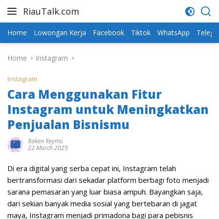
Skip
RiauTalk.com
to
Update
content
Informasi
Home
Lowongan Kerja
Facebook
Tiktok
WhatsApp
Teleg
Terkini
Home
Instagram
Instagram
Cara Menggunakan Fitur
Instagram untuk Meningkatkan
Penjualan Bisnismu
Raken Reymu
22 March 2025
Di era digital yang serba cepat ini, Instagram telah
bertransformasi dari sekadar platform berbagi foto menjadi
sarana pemasaran yang luar biasa ampuh. Bayangkan saja,
dari sekian banyak media sosial yang bertebaran di jagat
maya, Instagram menjadi primadona bagi para pebisnis