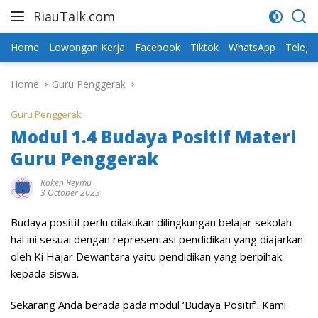
Skip
RiauTalk.com
to
Update
content
Informasi
Home
Lowongan Kerja
Facebook
Tiktok
WhatsApp
Teleg
Terkini
Home
Guru Penggerak
Guru Penggerak
Modul 1.4 Budaya Positif Materi
Guru Penggerak
Raken Reymu
3 October 2023
Budaya positif perlu dilakukan dilingkungan belajar sekolah
hal ini sesuai dengan representasi pendidikan yang diajarkan
oleh Ki Hajar Dewantara yaitu pendidikan yang berpihak
kepada siswa.
Sekarang Anda berada pada modul ‘Budaya Positif’. Kami